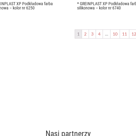
EINPLAST XP Podkładowa farba
* GREINPLAST XP Podkładowa far
onowa – kolor nr 6250
silikonowa – kolor nr 6740
1
2
3
4
…
10
11
1
Nasi partnerzy