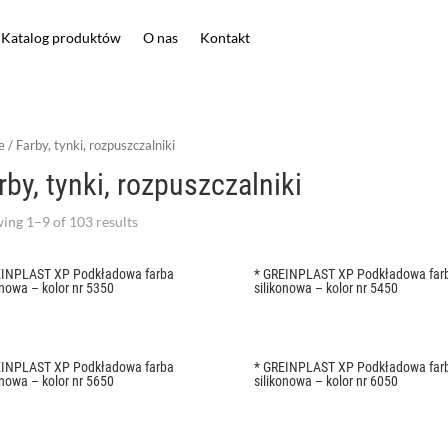
Katalog produktów
O nas
Kontakt
e
/ Farby, tynki, rozpuszczalniki
rby, tynki, rozpuszczalniki
ing 1–9 of 103 results
EINPLAST XP Podkładowa farba
* GREINPLAST XP Podkładowa far
onowa – kolor nr 5350
silikonowa – kolor nr 5450
EINPLAST XP Podkładowa farba
* GREINPLAST XP Podkładowa far
onowa – kolor nr 5650
silikonowa – kolor nr 6050