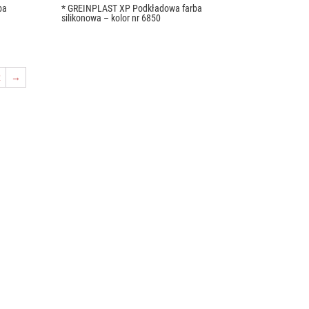
ba
* GREINPLAST XP Podkładowa farba
silikonowa – kolor nr 6850
2
→