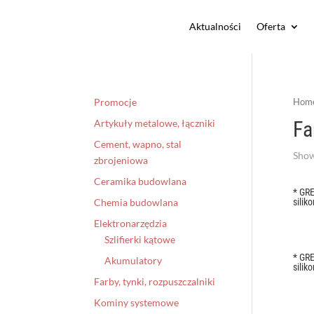
Aktualności
Oferta
Promocje
Hom
Fa
Artykuły metalowe, łączniki
Cement, wapno, stal
Show
zbrojeniowa
Ceramika budowlana
* GR
silik
Chemia budowlana
Elektronarzędzia
Szlifierki kątowe
* GR
Akumulatory
silik
Farby, tynki, rozpuszczalniki
Kominy systemowe