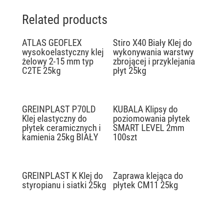
Related products
ATLAS GEOFLEX
Stiro X40 Biały Klej do
wysokoelastyczny klej
wykonywania warstwy
żelowy 2-15 mm typ
zbrojącej i przyklejania
C2TE 25kg
płyt 25kg
GREINPLAST P70LD
KUBALA Klipsy do
Klej elastyczny do
poziomowania płytek
płytek ceramicznych i
SMART LEVEL 2mm
kamienia 25kg BIAŁY
100szt
GREINPLAST K Klej do
Zaprawa klejąca do
styropianu i siatki 25kg
płytek CM11 25kg