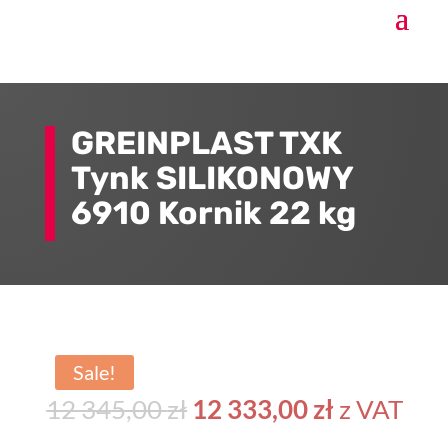
GREINPLAST TXK
Tynk SILIKONOWY
6910 Kornik 22 kg
Sale!
Original
Current
12 345,00
zł
12 333,00
zł
z VAT
price
price