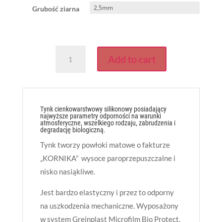
was:
is:
Grubość ziarna
12
12
345,00 zł.
333,00 zł.
GREINPLAST
Add to cart
TXK
Tynk
SILIKONOWY
6910
Kornik
Tynk cienkowarstwowy silikonowy posiadający
najwyższe parametry odporności na warunki
22
atmosferyczne, wszelkiego rodzaju, zabrudzenia i
degradację biologiczną.
kg
quantity
Tynk tworzy powłoki matowe o fakturze
„KORNIKA” wysoce paroprzepuszczalne i
nisko nasiąkliwe.
Jest bardzo elastyczny i przez to odporny
na uszkodzenia mechaniczne. Wyposażony
w system Greinplast Microfilm Bio Protect,