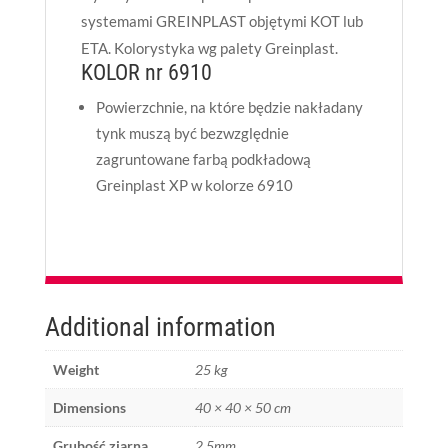
systemami GREINPLAST objętymi KOT lub
ETA. Kolorystyka wg palety Greinplast.
KOLOR nr 6910
Powierzchnie, na które będzie nakładany
tynk muszą być bezwzględnie
zagruntowane farbą podkładową
Greinplast XP w kolorze 6910
Additional information
Weight
25 kg
Dimensions
40 × 40 × 50 cm
Grubość ziarna
2,5mm